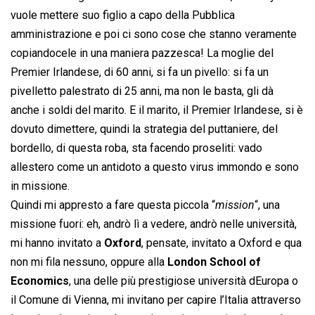
vuole mettere suo figlio a capo della Pubblica
amministrazione e poi ci sono cose che stanno veramente
copiandocele in una maniera pazzesca! La moglie del
Premier Irlandese, di 60 anni, si fa un pivello: si fa un
pivelletto palestrato di 25 anni, ma non le basta, gli dà
anche i soldi del marito. E il marito, il Premier Irlandese, si è
dovuto dimettere, quindi la strategia del puttaniere, del
bordello, di questa roba, sta facendo proseliti: vado
allestero come un antidoto a questo virus immondo e sono
in missione.
Quindi mi appresto a fare questa piccola “
mission
“, una
missione fuori: eh, andrò lì a vedere, andrò nelle università,
mi hanno invitato a
Oxford
, pensate, invitato a Oxford e qua
non mi fila nessuno, oppure alla
London School of
Economics
, una delle più prestigiose università dEuropa o
il Comune di Vienna, mi invitano per capire l’Italia attraverso