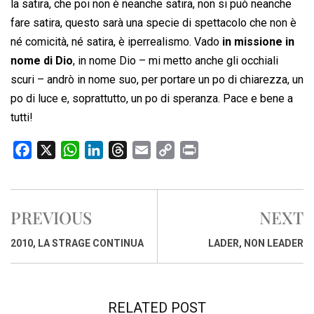
la satira, che poi non è neanche satira, non si può neanche
fare satira, questo sarà una specie di spettacolo che non è
né comicità, né satira, è iperrealismo. Vado
in missione in
nome di Dio
, in nome Dio – mi metto anche gli occhiali
scuri – andrò in nome suo, per portare un po di chiarezza, un
po di luce e, soprattutto, un po di speranza. Pace e bene a
tutti!
F
X
W
L
T
E
C
P
a
h
i
h
m
o
r
c
a
n
r
a
p
i
e
t
k
e
i
y
n
PREVIOUS
NEXT
b
s
e
a
l
L
t
o
A
d
d
i
2010, LA STRAGE CONTINUA
LADER, NON LEADER
o
p
I
s
n
k
p
n
k
RELATED POST