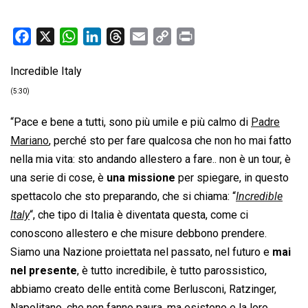
F
X
W
L
T
E
C
P
a
h
i
h
m
o
r
Incredible Italy
c
a
n
r
a
p
i
e
t
k
e
i
y
n
(5:30)
b
s
e
a
l
L
t
“Pace e bene a tutti, sono più umile e più calmo di
Padre
o
A
d
d
i
Mariano
, perché sto per fare qualcosa che non ho mai fatto
o
p
I
s
n
nella mia vita: sto andando allestero a fare.. non è un tour, è
k
p
n
k
una serie di cose, è
una missione
per spiegare, in questo
spettacolo che sto preparando, che si chiama: “
Incredible
Italy
“, che tipo di Italia è diventata questa, come ci
conoscono allestero e che misure debbono prendere.
Siamo una Nazione proiettata nel passato, nel futuro e
mai
nel presente
, è tutto incredibile, è tutto parossistico,
abbiamo creato delle entità come Berlusconi, Ratzinger,
Napolitano, che non fanno paura, ma esistono e la loro