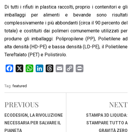
Di tutti i rifiuti in plastica raccolti, proprio i contenitori e gli
imballaggi per alimenti e bevande sono risultati
complessivamente i più abbondanti (circa il 90 percento del
totale) e costituiti dai polimeri comunemente utilizzati per
produrre gli imballaggi: Polipropilene (PP), Polietilene ad
alta densità (HD-PE) e bassa densità (LD-PE), il Polietilene
Tereftalato (PET) e Polistirolo.
F
X
W
L
T
E
C
P
a
h
i
h
m
o
r
c
a
n
r
a
p
i
Tag:
featured
e
t
k
e
i
y
n
b
s
e
a
l
L
t
PREVIOUS
NEXT
o
A
d
d
i
o
p
I
s
n
ECODESIGN, LA RIVOLUZIONE
STAMPA 3D LIQUIDA:
k
p
n
k
NECESSARIA PER SALVARE IL
STAMPARE TUTTO A
PIANETA
GRAVITÀ ZERO