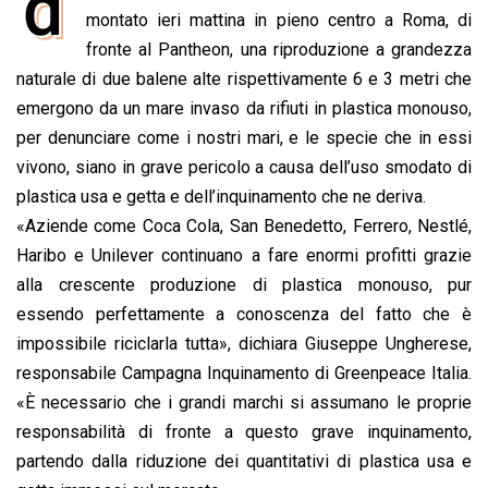
d
e
montato ieri mattina in pieno centro a Roma, di
t
k
e
i
y
n
b
s
e
a
l
L
t
fronte al Pantheon, una riproduzione a grandezza
o
A
d
d
i
naturale di due balene alte rispettivamente 6 e 3 metri che
o
p
I
s
n
emergono da un mare invaso da rifiuti in plastica monouso,
k
p
n
k
per denunciare come i nostri mari, e le specie che in essi
vivono, siano in grave pericolo a causa dell’uso smodato di
plastica usa e getta e dell’inquinamento che ne deriva.
«Aziende come Coca Cola, San Benedetto, Ferrero, Nestlé,
Haribo e Unilever continuano a fare enormi profitti grazie
alla crescente produzione di plastica monouso, pur
essendo perfettamente a conoscenza del fatto che è
impossibile riciclarla tutta», dichiara Giuseppe Ungherese,
responsabile Campagna Inquinamento di Greenpeace Italia.
«È necessario che i grandi marchi si assumano le proprie
responsabilità di fronte a questo grave inquinamento,
partendo dalla riduzione dei quantitativi di plastica usa e