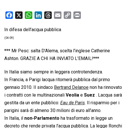
F
X
W
L
T
E
C
P
a
h
i
h
m
o
r
In difesa dell’acqua pubblica
c
a
n
r
a
p
i
e
t
k
e
i
y
n
(04:09)
b
s
e
a
l
L
t
***
Mr Pesc: salta D’Alema, scelta l’inglese Catherine
o
A
d
d
i
Ashton. GRAZIE A CHI HA INVIATO L’EMAIL!
***
o
p
I
s
n
k
p
n
k
In Italia siamo sempre in leggera controtendenza.
In Francia, a Parigi lacqua ritornerà pubblica dal primo
gennaio 2010. Il sindaco
Bertrand Delanoe
non ha rinnovato
i contratti con le multinazionali
Veolia
e
Suez
. Lacqua sarà
gestita da un ente pubblico: 
Eau de Paris
. Il risparmio per i
parigini sarà di almeno 30 milioni di euro all’anno.
In Italia, il
non-Parlamento
ha trasformato in legge un
decreto che rende privata l’acqua pubblica. La legge Ronchi