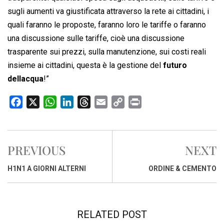
sugli aumenti va giustificata attraverso la rete ai cittadini, i
quali faranno le proposte, faranno loro le tariffe o faranno
una discussione sulle tariffe, cioè una discussione
trasparente sui prezzi, sulla manutenzione, sui costi reali
insieme ai cittadini, questa è la gestione del
futuro
dellacqua
!”
F
X
W
L
T
E
C
P
a
h
i
h
m
o
r
c
a
n
r
a
p
i
e
t
k
e
i
y
n
PREVIOUS
NEXT
b
s
e
a
l
L
t
o
A
d
d
i
H1N1 A GIORNI ALTERNI
ORDINE & CEMENTO
o
p
I
s
n
k
p
n
k
RELATED POST