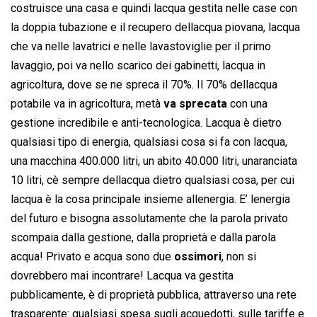
costruisce una casa e quindi lacqua gestita nelle case con
la doppia tubazione e il recupero dellacqua piovana, lacqua
che va nelle lavatrici e nelle lavastoviglie per il primo
lavaggio, poi va nello scarico dei gabinetti, lacqua in
agricoltura, dove se ne spreca il 70%. Il 70% dellacqua
potabile va in agricoltura, metà
va sprecata
con una
gestione incredibile e anti-tecnologica. Lacqua è dietro
qualsiasi tipo di energia, qualsiasi cosa si fa con lacqua,
una macchina 400.000 litri, un abito 40.000 litri, unaranciata
10 litri, cè sempre dellacqua dietro qualsiasi cosa, per cui
lacqua è la cosa principale insieme allenergia. E’ lenergia
del futuro e bisogna assolutamente che la parola privato
scompaia dalla gestione, dalla proprietà e dalla parola
acqua! Privato e acqua sono due
ossimori
, non si
dovrebbero mai incontrare! Lacqua va gestita
pubblicamente, è di proprietà pubblica, attraverso una rete
trasparente: qualsiasi spesa sugli acquedotti, sulle tariffe e