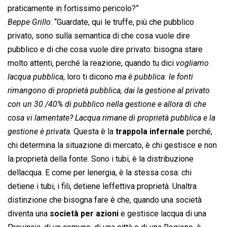
praticamente in fortissimo pericolo?”
Beppe Grillo
: “Guardate, qui le truffe, più che pubblico
privato, sono sulla semantica di che cosa vuole dire
pubblico e di che cosa vuole dire privato: bisogna stare
molto attenti, perché la reazione, quando tu dici 
vogliamo
lacqua pubblica
, loro ti dicono 
ma è pubblica: le fonti
rimangono di proprietà pubblica, dai la gestione al privato
con un 30 /40% di pubblico nella gestione e allora di che
cosa vi lamentate? Lacqua rimane di proprietà pubblica e la
gestione è privata
. Questa è la
trappola infernale
perché,
chi determina la situazione di mercato, è chi gestisce e non
la proprietà della fonte. Sono i tubi, è la distribuzione
dellacqua. E come per lenergia, è la stessa cosa: chi
detiene i tubi, i fili, detiene leffettiva proprietà. Unaltra
distinzione che bisogna fare è che, quando una società
diventa una
società per azioni
e gestisce lacqua di una