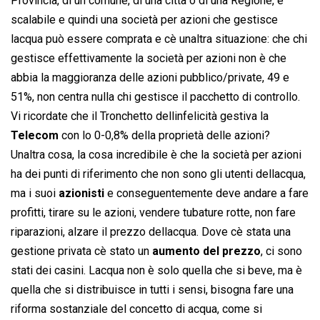
Provincia, di un comune, di una città o di una Regione, è
scalabile e quindi una società per azioni che gestisce
lacqua può essere comprata e cè unaltra situazione: che chi
gestisce effettivamente la società per azioni non è che
abbia la maggioranza delle azioni pubblico/private, 49 e
51%, non centra nulla chi gestisce il pacchetto di controllo.
Vi ricordate che il Tronchetto dellinfelicità gestiva la
Telecom
con lo 0-0,8% della proprietà delle azioni?
Unaltra cosa, la cosa incredibile è che la società per azioni
ha dei punti di riferimento che non sono gli utenti dellacqua,
ma i suoi
azionisti
e conseguentemente deve andare a fare
profitti, tirare su le azioni, vendere tubature rotte, non fare
riparazioni, alzare il prezzo dellacqua. Dove cè stata una
gestione privata cè stato un
aumento del prezzo
, ci sono
stati dei casini. Lacqua non è solo quella che si beve, ma è
quella che si distribuisce in tutti i sensi, bisogna fare una
riforma sostanziale del concetto di acqua, come si