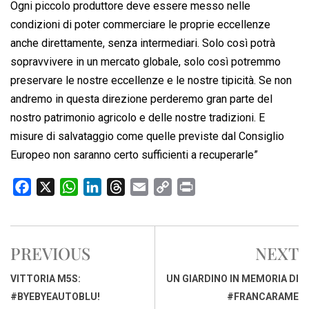
Ogni piccolo produttore deve essere messo nelle
condizioni di poter commerciare le proprie eccellenze
anche direttamente, senza intermediari. Solo così potrà
sopravvivere in un mercato globale, solo così potremmo
preservare le nostre eccellenze e le nostre tipicità. Se non
andremo in questa direzione perderemo gran parte del
nostro patrimonio agricolo e delle nostre tradizioni. E
misure di salvataggio come quelle previste dal Consiglio
Europeo non saranno certo sufficienti a recuperarle”
F
X
W
L
T
E
C
P
a
h
i
h
m
o
r
c
a
n
r
a
p
i
e
t
k
e
i
y
n
PREVIOUS
NEXT
b
s
e
a
l
L
t
o
A
d
d
i
VITTORIA M5S:
UN GIARDINO IN MEMORIA DI
o
p
I
s
n
#BYEBYEAUTOBLU!
#FRANCARAME