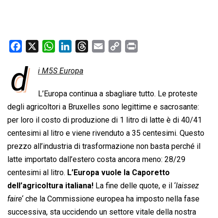
F
X
W
L
T
E
C
P
a
h
i
h
m
o
r
d
i M5S Europa
c
a
n
r
a
p
i
e
t
k
e
i
y
n
L’Europa continua a sbagliare tutto. Le proteste
b
s
e
a
l
L
t
degli agricoltori a Bruxelles sono legittime e sacrosante:
o
A
d
d
i
per loro il costo di produzione di 1 litro di latte è di 40/41
o
p
I
s
n
centesimi al litro e viene rivenduto a 35 centesimi. Questo
k
p
n
k
prezzo all’industria di trasformazione non basta perché il
latte importato dall’estero costa ancora meno: 28/29
centesimi al litro.
L’Europa vuole la Caporetto
dell’agricoltura italiana!
La fine delle quote, e il ‘
laissez
faire
‘ che la Commissione europea ha imposto nella fase
successiva, sta uccidendo un settore vitale della nostra