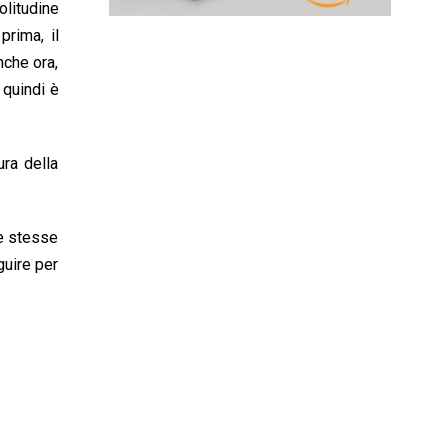
olitudine
prima, il
nche ora,
 quindi è
ura della
le stesse
uire per