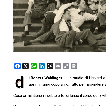
F
X
W
L
T
E
C
P
a
h
i
h
m
o
r
d
i Robert Waldinger –
Lo studio di Harvard è 
c
a
n
r
a
p
i
e
uomini,
t
anno dopo anno. Tutto per rispondere a
k
e
i
y
n
b
s
e
a
l
L
t
Cosa ci mantiene in salute e felici lungo il corso della vi
o
A
d
d
i
o
p
I
s
n