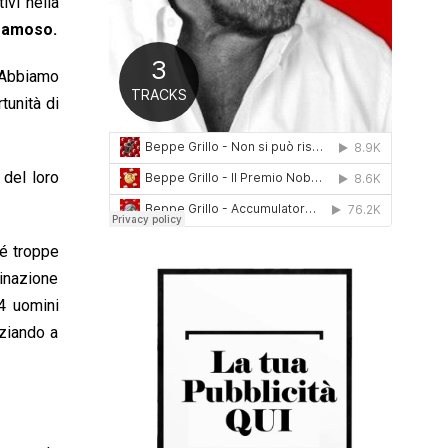
ivi nella
0
famoso.
1
6
. Abbiamo
tunità di
 del loro
hé troppe
inazione
24 uomini
iziando a