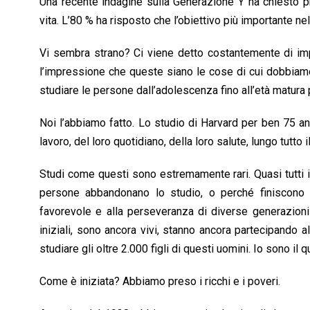
Una recente indagine sulla Generazione Y ha chiesto pr
k
p
n
k
vita. L’80 % ha risposto che l’obiettivo più importante nel
Vi sembra strano? Ci viene detto costantemente di imp
l’impressione che queste siano le cose di cui dobbiamo
studiare le persone dall’adolescenza fino all’età matura
Noi l’abbiamo fatto. Lo studio di Harvard per ben 75 an
lavoro, del loro quotidiano, della loro salute, lungo tutto i
Studi come questi sono estremamente rari. Quasi tutti 
persone abbandonano lo studio, o perché finiscono 
favorevole e alla perseveranza di diverse generazioni 
iniziali, sono ancora vivi, stanno ancora partecipando a
studiare gli oltre 2.000 figli di questi uomini. Io sono il 
Come è iniziata? Abbiamo preso i ricchi e i poveri.