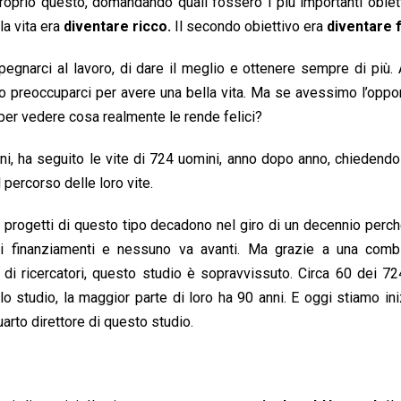
oprio questo, domandando quali fossero i più importanti obiett
la vita era
diventare ricco.
Il secondo obiettivo era
diventare 
egnarci al lavoro, di dare il meglio e ottenere sempre di più
 preoccuparci per avere una bella vita. Ma se avessimo l’oppor
 per vedere cosa realmente le rende felici?
ni, ha seguito le vite di 724 uomini, anno dopo anno, chiedendo
l percorso delle loro vite.
i progetti di questo tipo decadono nel giro di un decennio perc
i finanziamenti e nessuno va avanti. Ma grazie a una comb
di ricercatori, questo studio è sopravvissuto. Circa 60 dei 7
llo studio, la maggior parte di loro ha 90 anni. E oggi stiamo in
quarto direttore di questo studio.