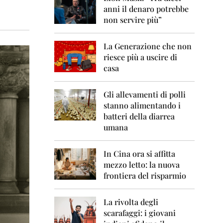
0
anni il denaro potrebbe
6
non servire più”
2
0
La Generazione che non
0
7
riesce più a uscire di
casa
2
0
0
Gli allevamenti di polli
8
stanno alimentando i
batteri della diarrea
2
umana
0
0
9
In Cina ora si affitta
mezzo letto: la nuova
2
frontiera del risparmio
0
1
0
La rivolta degli
scarafaggi: i giovani
2