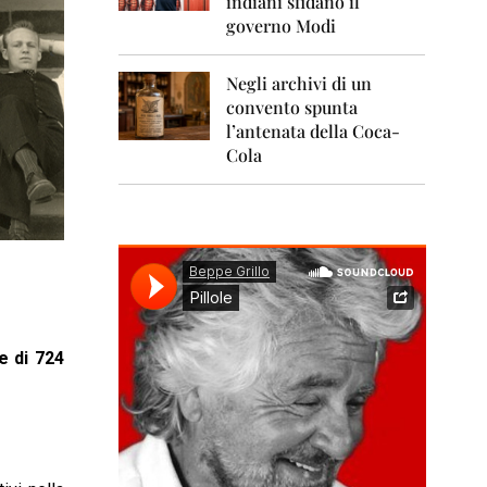
indiani sfidano il
0
1
governo Modi
1
Negli archivi di un
2
0
convento spunta
1
l’antenata della Coca-
2
Cola
2
0
1
3
2
0
1
4
e di 724
2
0
1
5
2