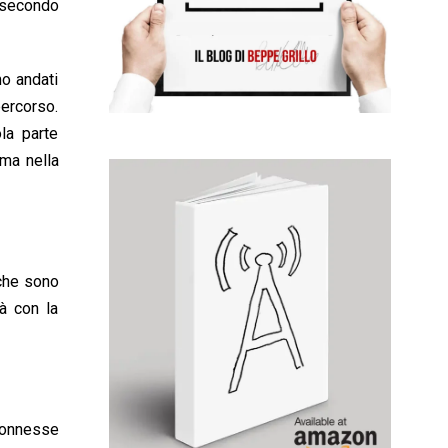
 secondo
mo andati
percorso.
ola parte
 ma nella
 che sono
tà con la
connesse