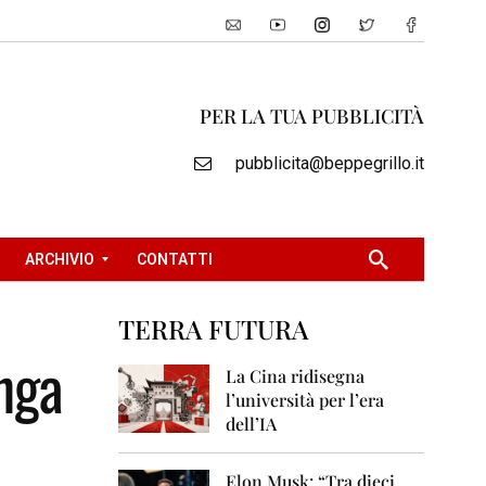
PER LA TUA PUBBLICITÀ
pubblicita@beppegrillo.it
ARCHIVIO
CONTATTI
TERRA FUTURA
2
unga
0
La Cina ridisegna
0
l’università per l’era
5
dell’IA
2
0
Elon Musk: “Tra dieci