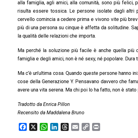
alla famiglia, agli amici, alla comunità, sono più felici
risulta essere tossica. Le persone isolate dagli altri
cervello comincia a cedere prima e vivono vite più brevi
più di una persona su cinque è affetta da solitudine. Sap
la qualità delle relazioni che importa.
Ma perché la soluzione più facile è anche quella più d
famiglia e degli amici, non è né sexy, né popolare. Dura tu
Ma c’è un’ultima cosa. Quando queste persone hanno iniz
cose della Generazione Y. Pensavano davvero che fama,
avere una vita serena. Ma chi poi lo ha fatto, non è stato 
Tradotto da Enrica Pillon
Recensito da Maddalena Bruno
F
X
W
L
T
E
C
P
a
h
i
h
m
o
r