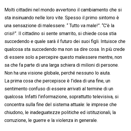
o
A
d
d
i
Molti cittadini nel mondo avvertono il cambiamento che si
o
p
I
s
n
sta insinuando nelle loro vite. Spesso il primo sintomo è
k
p
n
k
una sensazione di malessere. “ Tutto va male!”. “C’è la
crisi!”. Il cittadino si sente smarrito, si chiede cosa stia
succedendo e quale sarà il futuro dei suoi figli. Intuisce che
qualcosa sta succedendo ma non sa dire cosa. In più crede
di essere solo a percepire questo malessere mentre, non
sa che fa parte di una larga schiera di milioni di persone.
Non ha una visione globale, perché nessuno lo aiuta.
La prima cosa che percepisce è l’idea di una fine, un
sentimento confuso di essere arrivati al termine di un
qualcosa. Infatti l’informazione, soprattutto televisiva, si
concentra sulla fine del sistema attuale: le imprese che
chiudono, le inadeguatezze politiche ed istituzionali, la
corruzione, le guerre e la violenza in generale.