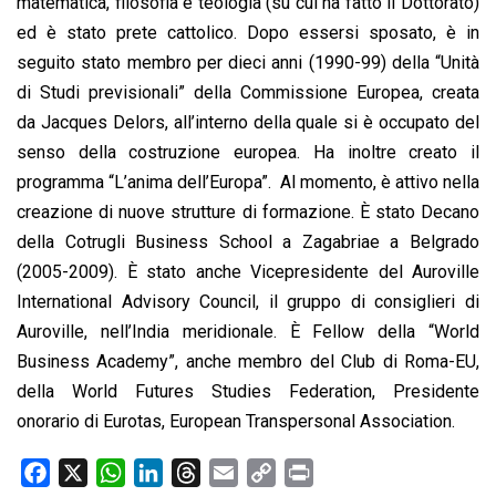
matematica, filosofia e teologia (su cui ha fatto il Dottorato)
ed è stato prete cattolico. Dopo essersi sposato, è in
seguito stato membro per dieci anni (1990-99) della “Unità
di Studi previsionali” della Commissione Europea, creata
da Jacques Delors, all’interno della quale si è occupato del
senso della costruzione europea. Ha inoltre creato il
programma “L’anima dell’Europa”. Al momento, è attivo nella
creazione di nuove strutture di formazione. È stato Decano
della Cotrugli Business School a Zagabriae a Belgrado
(2005-2009). È stato anche Vicepresidente del Auroville
International Advisory Council, il gruppo di consiglieri di
Auroville, nell’India meridionale. È Fellow della “World
Business Academy”, anche membro del Club di Roma-EU,
della World Futures Studies Federation, Presidente
onorario di Eurotas, European Transpersonal Association.
F
X
W
L
T
E
C
P