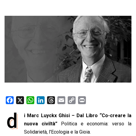
F
X
W
L
T
E
C
P
a
h
i
h
m
o
r
d
i Marc Luyckx Ghisi – Dal Libro “Co-creare la
c
a
n
r
a
p
i
e
nuova civiltà”
t
k
e
Politica e economia: verso la
i
y
n
b
s
e
a
l
L
t
Solidarietà, l’Ecologia e la Gioia.