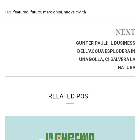
a
h
i
h
m
o
r
c
a
n
r
a
p
i
Tag:
featured
,
futuro
,
marc ghisi
,
nuova civiltà
e
t
k
e
i
y
n
b
s
e
a
l
L
t
NEXT
o
A
d
d
i
o
p
I
s
n
GUNTER PAULI: IL BUSINESS
k
p
n
k
DELL’ACQUA ESPLODERÀ IN
UNA BOLLA, CI SALVERÀ LA
NATURA
RELATED POST