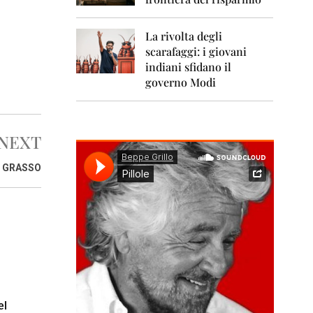
0
1
1
La rivolta degli
scarafaggi: i giovani
2
0
indiani sfidano il
1
governo Modi
2
2
0
NEXT
1
3
O GRASSO
2
0
1
4
2
0
1
5
el
2