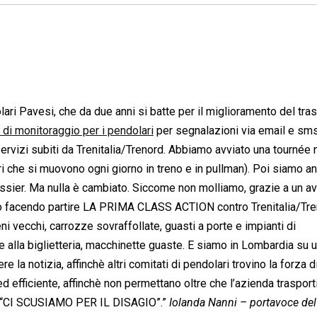
ri Pavesi, che da due anni si batte per il miglioramento del tra
di monitoraggio per i pendolari
per segnalazioni via email e sms
rvizi subiti da Trenitalia/Trenord. Abbiamo avviato una tournée 
 che si muovono ogni giorno in treno e in pullman). Poi siamo an
 dossier. Ma nulla è cambiato. Siccome non molliamo, grazie a un a
amo facendo partire LA PRIMA CLASS ACTION contro Trenitalia/Tre
ni vecchi, carrozze sovraffollate, guasti a porte e impianti di
de alla biglietteria, macchinette guaste. E siamo in Lombardia su 
e la notizia, affinchè altri comitati di pendolari trovino la forza d
ed efficiente, affinchè non permettano oltre che l’azienda trasporti
: “CI SCUSIAMO PER IL DISAGIO”.”
Iolanda Nanni – portavoce del