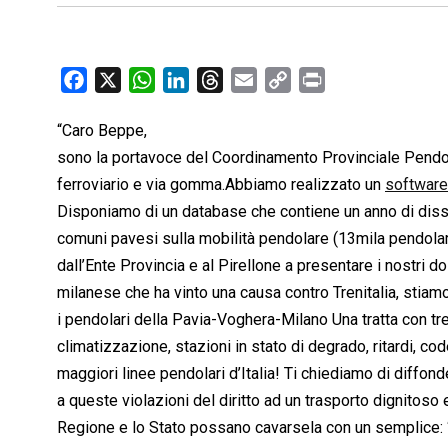
F
X
W
L
T
E
C
P
a
h
i
h
m
o
r
“Caro Beppe,
c
a
n
r
a
p
i
sono la portavoce del Coordinamento Provinciale Pendola
e
t
k
e
i
y
n
b
s
e
a
l
L
t
ferroviario e via gomma.Abbiamo realizzato un
software 
o
A
d
d
i
Disponiamo di un database che contiene un anno di disse
o
p
I
s
n
comuni pavesi sulla mobilità pendolare (13mila pendolari
k
p
n
k
dall’Ente Provincia e al Pirellone a presentare i nostri
milanese che ha vinto una causa contro Trenitalia, sti
i pendolari della Pavia-Voghera-Milano Una tratta con tre
climatizzazione, stazioni in stato di degrado, ritardi, co
maggiori linee pendolari d’Italia! Ti chiediamo di diffonder
a queste violazioni del diritto ad un trasporto dignitoso 
Regione e lo Stato possano cavarsela con un semplice