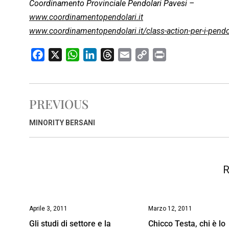
Coordinamento Provinciale Pendolari Pavesi –
www.coordinamentopendolari.it
www.coordinamentopendolari.it/class-action-per-i-pendol
F
X
W
L
T
E
C
P
a
h
i
h
m
o
r
c
a
n
r
a
p
i
e
t
k
e
i
y
n
PREVIOUS
b
s
e
a
l
L
t
o
A
d
d
i
MINORITY BERSANI
o
p
I
s
n
k
p
n
k
R
Aprile 3, 2011
Marzo 12, 2011
Gli studi di settore e la
Chicco Testa, chi è lo