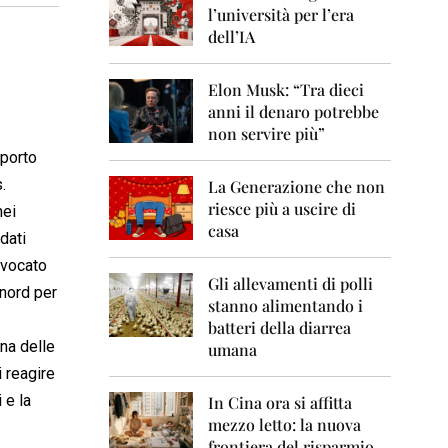
0
l’università per l’era
6
dell’IA
2
0
Elon Musk: “Tra dieci
0
anni il denaro potrebbe
7
non servire più”
2
sporto
0
.
La Generazione che non
0
8
riesce più a uscire di
nei
casa
dati
2
0
vvocato
0
Gli allevamenti di polli
nord per
9
stanno alimentando i
batteri della diarrea
2
una delle
umana
0
i reagire
1
0
 e la
In Cina ora si affitta
mezzo letto: la nuova
2
frontiera del risparmio