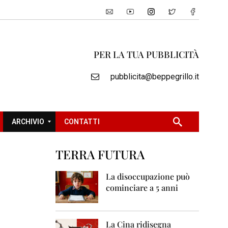
PER LA TUA PUBBLICITÀ
pubblicita@beppegrillo.it
ARCHIVIO
CONTATTI
TERRA FUTURA
2
0
La disoccupazione può
0
cominciare a 5 anni
5
2
0
La Cina ridisegna