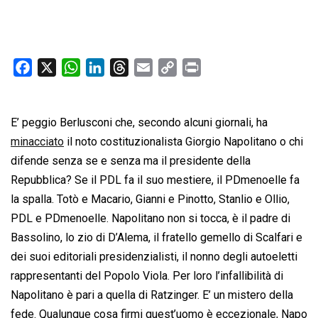
F
X
W
L
T
E
C
P
a
h
i
h
m
o
r
c
a
n
r
a
p
i
E’ peggio Berlusconi che, secondo alcuni giornali, ha
e
t
k
e
i
y
n
b
s
e
a
l
L
t
minacciato
il noto costituzionalista Giorgio Napolitano o chi
o
A
d
d
i
difende senza se e senza ma il presidente della
o
p
I
s
n
Repubblica? Se il PDL fa il suo mestiere, il PDmenoelle fa
k
p
n
k
la spalla. Totò e Macario, Gianni e Pinotto, Stanlio e Ollio,
PDL e PDmenoelle. Napolitano non si tocca, è il padre di
Bassolino, lo zio di D’Alema, il fratello gemello di Scalfari e
dei suoi editoriali presidenzialisti, il nonno degli autoeletti
rappresentanti del Popolo Viola. Per loro l’infallibilità di
Napolitano è pari a quella di Ratzinger. E’ un mistero della
fede. Qualunque cosa firmi quest’uomo è eccezionale, Napo