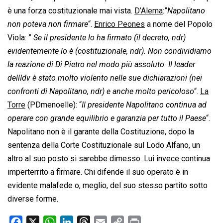
è una forza costituzionale mai vista.
D’Alema
:”
Napolitano
non poteva non firmare
“.
Enrico Peones
a nome del Popolo
Viola: ”
Se il presidente lo ha firmato (il decreto, ndr)
evidentemente lo è (costituzionale, ndr). Non condividiamo
la reazione di Di Pietro nel modo più assoluto. Il leader
dellIdv è stato molto violento nelle sue dichiarazioni (nei
confronti di Napolitano, ndr) e anche molto pericoloso
“.
La
Torre
(PDmenoelle): “
Il presidente Napolitano continua ad
operare con grande equilibrio e garanzia per tutto il Paese
“.
Napolitano non è il garante della Costituzione, dopo la
sentenza della Corte Costituzionale sul Lodo Alfano, un
altro al suo posto si sarebbe dimesso. Lui invece continua
imperterrito a firmare. Chi difende il suo operato è in
evidente malafede o, meglio, del suo stesso partito sotto
diverse forme.
F
X
W
L
T
E
C
P