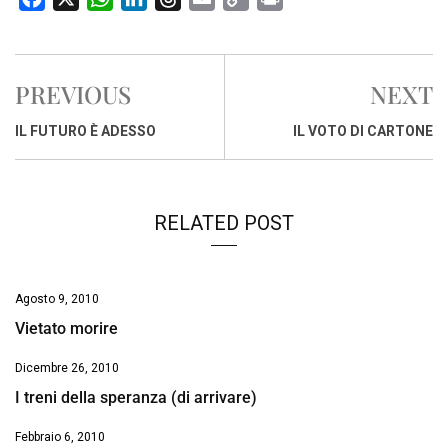
a
h
i
h
m
o
r
c
a
n
r
a
p
i
e
t
k
e
i
y
n
PREVIOUS
NEXT
b
s
e
a
l
L
t
o
A
d
d
i
IL FUTURO È ADESSO
IL VOTO DI CARTONE
o
p
I
s
n
k
p
n
k
RELATED POST
Agosto 9, 2010
Vietato morire
Dicembre 26, 2010
I treni della speranza (di arrivare)
Febbraio 6, 2010