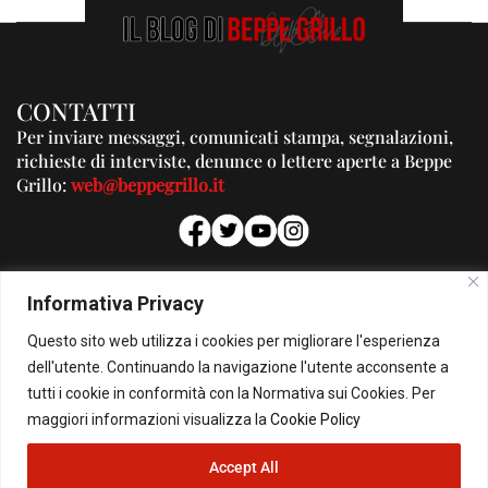
CONTATTI
Per inviare messaggi, comunicati stampa, segnalazioni,
richieste di interviste, denunce o lettere aperte a Beppe
Grillo:
web@beppegrillo.it
PUBBLICITA'
Informativa Privacy
Per la tua pubblicità su questo Blog:
Questo sito web utilizza i cookies per migliorare l'esperienza
pubblicita@beppegrillo.it
dell'utente. Continuando la navigazione l'utente acconsente a
tutti i cookie in conformità con la Normativa sui Cookies. Per
HOMEPAGE
COOKIE POLICY
PRIVACY POLICY
CONTATTI
maggiori informazioni visualizza la
Cookie Policy
Accept All
© Copyright 2026 - Il Blog di Beppe Grillo. All Rights Reserved - Powered by