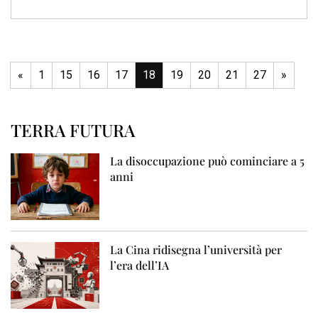
«
1
15
16
17
18
19
20
21
27
»
TERRA FUTURA
La disoccupazione può cominciare a 5
anni
La Cina ridisegna l’università per
l’era dell’IA