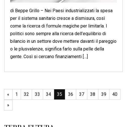
di Beppe Grillo – Nei Paesi industrializzati la spesa
per il sistema sanitario cresce a dismisura, così
come la ricerca di formule magiche per limitarla. I
politici sono sempre alla ricerca dell’equilibrio di
bilancio in un settore dove mettere davanti il pareggio
o le plusvalenze, significa farlo sulla pelle della
gente. Così si cercano finanziamenti […]
«
1
32
33
34
35
36
37
38
39
40
»
TERRA FUTURA