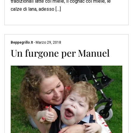
tradizionali latte col miele, il cognac col miele, le
calze di lana, adesso […]
Beppegrillo.it
-
Marzo 29, 2018
Un furgone per Manuel