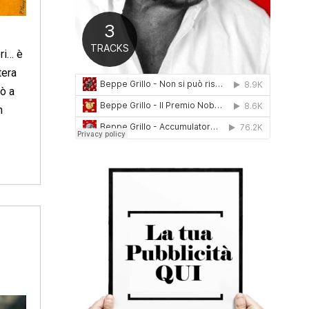
0
1
6
ori… è
tera
ò a
n