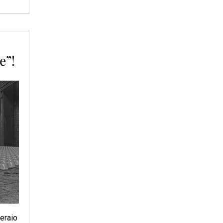
e”!
eraio