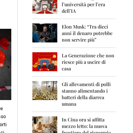
0
l’università per l’era
6
dell’IA
2
0
Elon Musk: “Tra dieci
0
anni il denaro potrebbe
7
non servire più”
2
0
La Generazione che non
0
8
riesce più a uscire di
casa
2
0
0
Gli allevamenti di polli
9
stanno alimentando i
batteri della diarrea
2
umana
0
re
1
0
sso
In Cina ora si affitta
orti
mezzo letto: la nuova
2
frontiera del risparmio
 ci