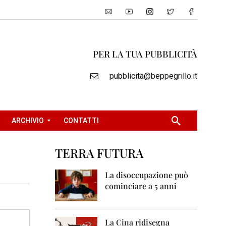
PER LA TUA PUBBLICITÀ
pubblicita@beppegrillo.it
ARCHIVIO
CONTATTI
TERRA FUTURA
2
0
La disoccupazione può
0
cominciare a 5 anni
5
2
0
La Cina ridisegna