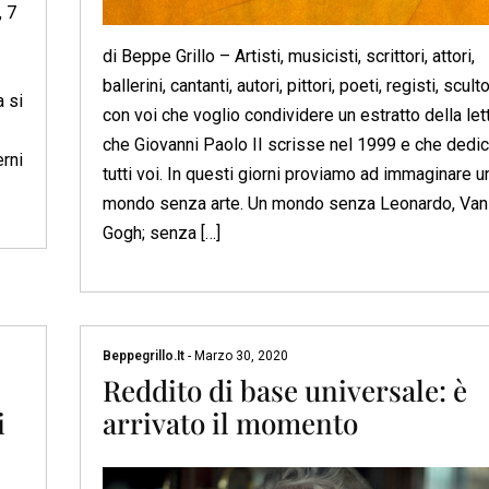
, 7
di Beppe Grillo – Artisti, musicisti, scrittori, attori,
ballerini, cantanti, autori, pittori, poeti, registi, scult
a si
con voi che voglio condividere un estratto della let
che Giovanni Paolo II scrisse nel 1999 e che dedic
erni
tutti voi. In questi giorni proviamo ad immaginare u
mondo senza arte. Un mondo senza Leonardo, Van
Gogh; senza […]
Beppegrillo.it
-
Marzo 30, 2020
Reddito di base universale: è
i
arrivato il momento