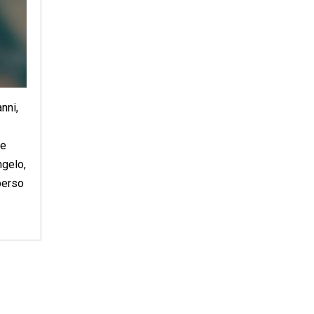
nni,
he
ngelo,
perso