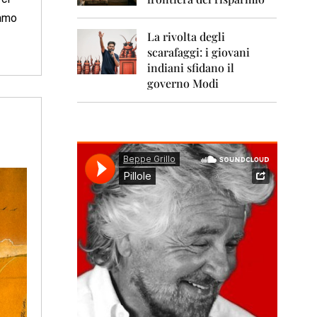
0
1
iamo
1
La rivolta degli
scarafaggi: i giovani
2
0
indiani sfidano il
1
governo Modi
2
2
0
1
3
2
0
1
4
2
0
1
5
2