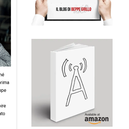
ché
prima
eppe
ire
ato