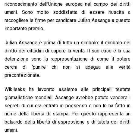
o
A
d
d
i
riconoscimento dell’Unione europea nel campo dei diritti
o
p
I
s
n
umani. Sono molto soddisfatta di essere riuscita a
k
p
n
k
raccogliere le firme per candidare Julian Assange a questo
importante premio.
Julian Assange è prima di tutto un simbolo: il simbolo del
diritto dei cittadini di sapere la verità. Il suo caso e la sua
detenzione sono la rappresentazione di come il potere
cerchi di ‘punire’ chi non si adegua alle verità
preconfezionate.
Wikileaks ha lavorato assieme alle principali testate
giornalistiche mondiali. Assange avrebbe potuto vendere i
segreti di cui era entrato in possesso e non lo ha fatto in
nome della libertà di stampa. Per questo rappresenta un
baluardo della libertà di espressione e di tutela dei diritti
umani.