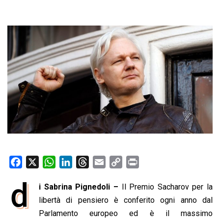
F
X
W
L
T
E
C
P
a
h
i
h
m
o
r
d
i Sabrina Pignedoli –
Il Premio Sacharov per la
c
a
n
r
a
p
i
e
libertà di pensiero è conferito ogni anno dal
t
k
e
i
y
n
b
s
e
a
l
L
t
Parlamento europeo ed è il massimo