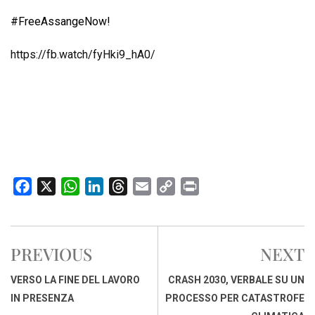
#FreeAssangeNow!
https://fb.watch/fyHki9_hA0/
F
X
W
L
T
E
C
P
a
h
i
h
m
o
r
c
a
n
r
a
p
i
e
t
k
e
i
y
n
PREVIOUS
NEXT
b
s
e
a
l
L
t
o
A
d
d
i
VERSO LA FINE DEL LAVORO
CRASH 2030, VERBALE SU UN
o
p
I
s
n
IN PRESENZA
PROCESSO PER CATASTROFE
k
p
n
k