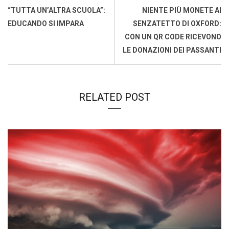
o
p
I
s
n
“TUTTA UN’ALTRA SCUOLA”:
NIENTE PIÙ MONETE AI
k
p
n
k
EDUCANDO SI IMPARA
SENZATETTO DI OXFORD:
CON UN QR CODE RICEVONO
LE DONAZIONI DEI PASSANTI
RELATED POST