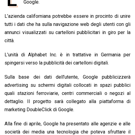
e
Google.
t
k
e
i
y
n
b
s
e
a
l
L
t
L’azienda californiana potrebbe essere in procinto di unire
o
A
d
d
i
tutti i dati che ha sulla navigazione web degli utenti con gli
o
p
I
s
n
annunci visualizzati su cartelloni pubblicitari in giro per la
k
p
n
k
città.
L’unità di Alphabet Inc. è in trattative in Germania per
spingersi verso la pubblicità dei cartelloni digitali.
Sulla base dei dati dell’utente, Google pubblicizzerà
advertising su schermi digitali collocati in spazi pubblici
quali stazioni ferroviarie, centri commerciali o negozi al
dettaglio. Il progetto sarà collegato alla piattaforma di
marketing DoubleClick di Google.
Alla fine di aprile, Google ha presentato alle agenzie e alle
società dei media una tecnologia che poteva sfruttare il