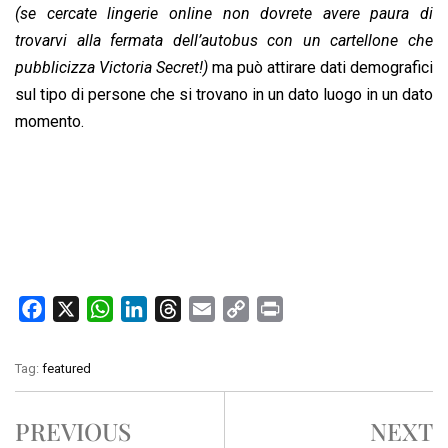
(se cercate lingerie online non dovrete avere paura di
trovarvi alla fermata dell’autobus con un cartellone che
pubblicizza Victoria Secret!)
ma può attirare dati demografici
sul tipo di persone che si trovano in un dato luogo in un dato
momento.
F
X
W
L
T
E
C
P
a
h
i
h
m
o
r
c
a
n
r
a
p
i
Tag:
featured
e
t
k
e
i
y
n
b
s
e
a
l
L
t
PREVIOUS
NEXT
o
A
d
d
i