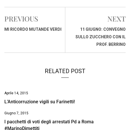
c
a
n
r
a
p
i
e
t
k
e
i
y
n
PREVIOUS
NEXT
b
s
e
a
l
L
t
o
A
d
d
i
MI RICORDO MUTANDE VERDI
11 GIUGNO: CONVEGNO
o
p
I
s
n
SULLO ZUCCHERO CON IL
k
p
n
k
PROF. BERRINO
RELATED POST
Aprile 14, 2015
L’Anticorruzione vigili su Farinetti!
Giugno 7, 2015
I pacchetti di voti degli arrestati Pd a Roma
#MarinoDimettiti