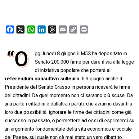
F
X
W
L
T
E
C
P
a
h
i
h
m
o
r
c
a
n
r
a
p
i
“O
e
ggi lunedì 8 giugno il M5S ha depositato in
t
k
e
i
y
n
b
s
e
a
l
L
t
Senato 200.000 firme per dare il via alla legge
o
A
d
d
i
di iniziativa popolare che porterà al
o
p
I
s
n
referendum consultivo sulleuro
. Il 9 giugno anche il
k
p
n
k
Presidente del Senato Grasso in persona riceverà le firme
dei cittadini. Da quel momento non ci saranno più scuse. Da
una parte i cittadini e dallaltra i partiti, che avranno davanti a
loro due possibilità: ignorare le firme dei cittadini come già
successo in passato, o permettere ad essi di esprimersi su
un argomento fondamentale della vita economica e sociale
del Paese, sul quale non cè mai stato un vero dibattito.