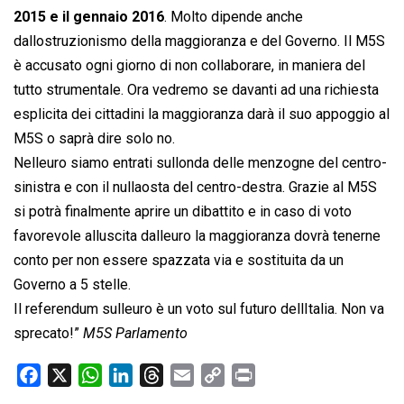
2015 e il gennaio 2016
. Molto dipende anche
dallostruzionismo della maggioranza e del Governo. Il M5S
è accusato ogni giorno di non collaborare, in maniera del
tutto strumentale. Ora vedremo se davanti ad una richiesta
esplicita dei cittadini la maggioranza darà il suo appoggio al
M5S o saprà dire solo no.
Nelleuro siamo entrati sullonda delle menzogne del centro-
sinistra e con il nullaosta del centro-destra. Grazie al M5S
si potrà finalmente aprire un dibattito e in caso di voto
favorevole alluscita dalleuro la maggioranza dovrà tenerne
conto per non essere spazzata via e sostituita da un
Governo a 5 stelle.
Il referendum sulleuro è un voto sul futuro dellItalia. Non va
sprecato!”
M5S Parlamento
F
X
W
L
T
E
C
P
a
h
i
h
m
o
r