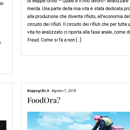
di Beppe Grillo – Quale è il mio lavoro? Analizzare 
uo
merda. Una parte della mia vita è stata dedicata pr
alla produzione che diventa rifiuto, all’economia de
circuito dei rifiuti. Il circuito dei rifiuti che per tutta 
vita ho analizzato ci riporta alla fase anale, come 
Freud. Come si fa a non […]
o
Beppegrillo.it
-
Agosto 7, 2018
FoodOra?