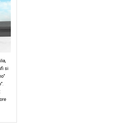
lia,
fi si
mo”
”.
:
iore