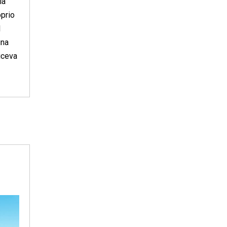
la
oprio
l
una
diceva