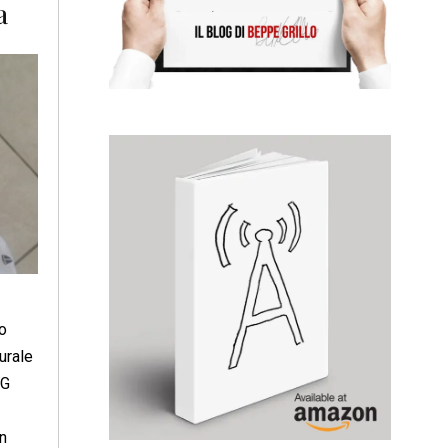
a
o
urale
RG
n