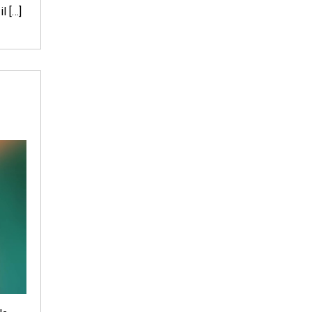
l […]