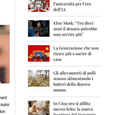
0
l’università per l’era
6
dell’IA
2
0
Elon Musk: “Tra dieci
0
anni il denaro potrebbe
7
non servire più”
2
0
La Generazione che non
0
8
riesce più a uscire di
casa
2
0
0
Gli allevamenti di polli
9
stanno alimentando i
batteri della diarrea
2
umana
0
1
ment
0
In Cina ora si affitta
essuno
mezzo letto: la nuova
2
Non
frontiera del risparmio