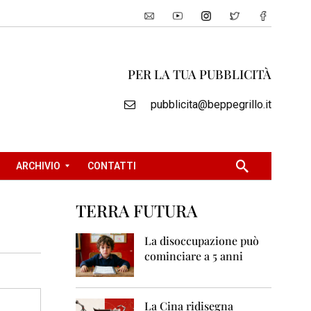
PER LA TUA PUBBLICITÀ
pubblicita@beppegrillo.it
ARCHIVIO
CONTATTI
TERRA FUTURA
2
0
La disoccupazione può
0
cominciare a 5 anni
5
2
0
La Cina ridisegna