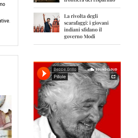
0
uno
1
1
La rivolta degli
tive.
scarafaggi: i giovani
2
0
indiani sfidano il
1
governo Modi
2
2
0
1
3
2
0
1
4
2
0
1
5
2