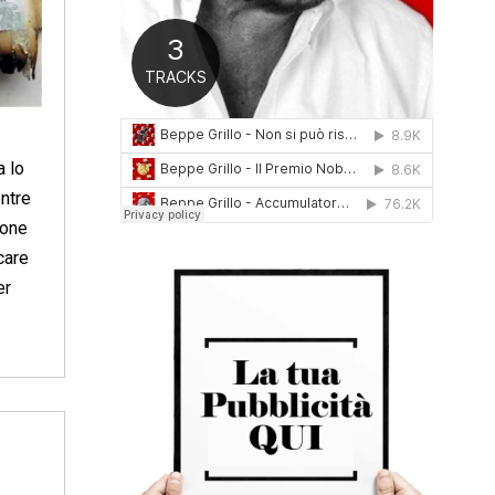
0
1
6
a lo
entre
ione
care
er