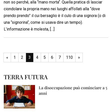
non so perché, alla “mano morta“. Quella pratica di lasciar
ciondolare la propria mano nei luoghi affollati alla “dove
prendo prendo” il cui bersaglio è il culo di una signora (o di
una “signorina“, come si usava dire un tempo).
L’informazione è molesta, […]
«
1
2
3
4
5
6
7
110
»
TERRA FUTURA
La disoccupazione può cominciare a 5
anni