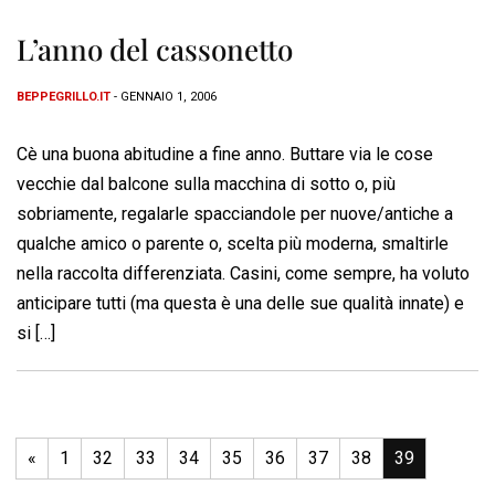
L’anno del cassonetto
BEPPEGRILLO.IT
- GENNAIO 1, 2006
Cè una buona abitudine a fine anno. Buttare via le cose
vecchie dal balcone sulla macchina di sotto o, più
sobriamente, regalarle spacciandole per nuove/antiche a
qualche amico o parente o, scelta più moderna, smaltirle
nella raccolta differenziata. Casini, come sempre, ha voluto
anticipare tutti (ma questa è una delle sue qualità innate) e
si […]
«
1
32
33
34
35
36
37
38
39