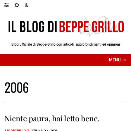
Blog ufficiale di Beppe Grillo con articoli, approfondimenti ed opinioni
≡
MENU
☰
2006
Niente paura, hai letto bene.
BEPPEGRILLO.IT
- GENNAIO 4, 2006