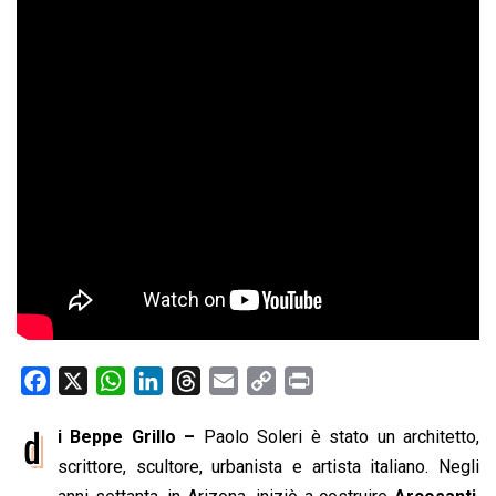
F
X
W
L
T
E
C
P
a
h
i
h
m
o
r
d
i Beppe Grillo –
Paolo Soleri è stato un architetto,
c
a
n
r
a
p
i
e
scrittore, scultore, urbanista e artista italiano. Negli
t
k
e
i
y
n
b
s
e
a
l
L
t