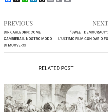
a
h
i
h
m
o
r
c
a
n
r
a
p
i
e
t
k
e
i
y
n
PREVIOUS
NEXT
b
s
e
a
l
L
t
o
A
d
d
i
DIRK AHLBORN: COME
“SWEET DEMOCRACY”:
o
p
I
s
n
CAMBIERÀ IL NOSTRO MODO
L’ULTIMO FILM CON DARIO FO
k
p
n
k
DI MUOVERCI
RELATED POST