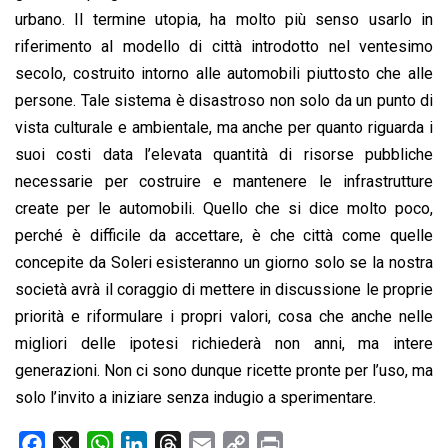
urbano. Il termine utopia, ha molto più senso usarlo in
riferimento al modello di città introdotto nel ventesimo
secolo, costruito intorno alle automobili piuttosto che alle
persone. Tale sistema è disastroso non solo da un punto di
vista culturale e ambientale, ma anche per quanto riguarda i
suoi costi data l’elevata quantità di risorse pubbliche
necessarie per costruire e mantenere le infrastrutture
create per le automobili. Quello che si dice molto poco,
perché è difficile da accettare, è che città come quelle
concepite da Soleri esisteranno un giorno solo se la nostra
società avrà il coraggio di mettere in discussione le proprie
priorità e riformulare i propri valori, cosa che anche nelle
migliori delle ipotesi richiederà non anni, ma intere
generazioni. Non ci sono dunque ricette pronte per l’uso, ma
solo l’invito a iniziare senza indugio a sperimentare.
F
X
W
L
T
E
C
P