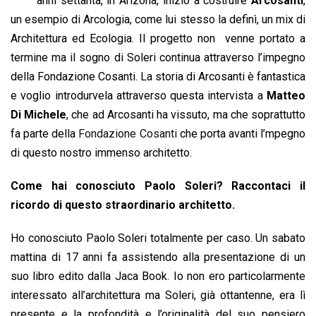
anni settanta, in Arizona, iniziò a costruire
Arcosanti
,
o
A
d
d
i
un esempio di Arcologia, come lui stesso la definì, un mix di
o
p
I
s
n
Architettura ed Ecologia. Il progetto non venne portato a
k
p
n
k
termine ma il sogno di Soleri continua attraverso l’impegno
della Fondazione Cosanti. La storia di Arcosanti è fantastica
e voglio introdurvela attraverso questa intervista a
Matteo
Di Michele
, che ad Arcosanti ha vissuto, ma che soprattutto
fa parte della
Fondazione Cosanti
che porta avanti l’mpegno
di questo nostro immenso architetto.
Come hai conosciuto Paolo Soleri? Raccontaci il
ricordo di questo straordinario architetto.
Ho conosciuto Paolo Soleri totalmente per caso. Un sabato
mattina di 17 anni fa assistendo alla presentazione di un
suo libro edito dalla Jaca Book. Io non ero particolarmente
interessato all’architettura ma Soleri, già ottantenne, era lì
presente e la profondità e l’originalità del suo pensiero