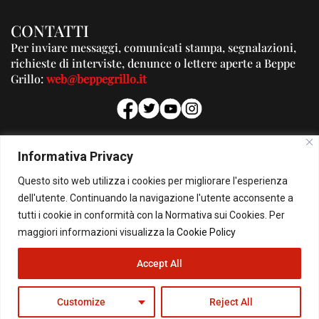
CONTATTI
Per inviare messaggi, comunicati stampa, segnalazioni,
richieste di interviste, denunce o lettere aperte a Beppe
Grillo:
web@beppegrillo.it
PUBBLICITA'
Informativa Privacy
Per la tua pubblicità su questo Blog:
Questo sito web utilizza i cookies per migliorare l'esperienza
pubblicita@beppegrillo.it
dell'utente. Continuando la navigazione l'utente acconsente a
tutti i cookie in conformità con la Normativa sui Cookies. Per
HOMEPAGE
COOKIE POLICY
PRIVACY POLICY
CONTATTI
maggiori informazioni visualizza la
Cookie Policy
Accept All
© Copyright 2026 - Il Blog di Beppe Grillo. All Rights Reserved - Powered by
happygrafic.com
Customize
Reject All